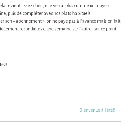
c cela revient assez cher. Je le verrai plus comme un moyen
ine, puis de compléter avec nos plats habituels
 gérer son « abonnement », on ne paye pas à l’avance mais en fait
atiquement reconduites d’une semaine sur l’autre- sur ce point
tez!
Bienvenue à l’été!!
→