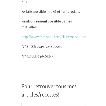
40 €
Forfaits possible (-10 €) et Tarifs réduits
Remboursement possible par les
mutuelles.
http://www.facebook.com/clairemarzindiet
N° SIRET: 79493925600010
N° ADELI: 649501244
Pour retrouver tous mes
articles/recettes!
Pour