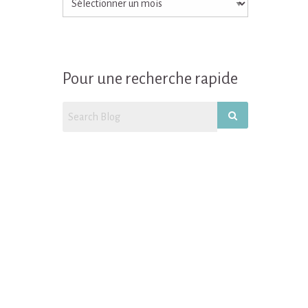
retrouver
tous
mes
articles/recettes!
Pour une recherche rapide