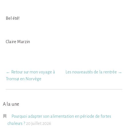
Bel été!
Claire Marzin
Post
←
Retour sur mon voyage à
Les nouveautés de la rentrée
→
navigation
Tromsø en Norvège
A la une
Pourquoi adapter son alimentation en période de fortes
chaleurs ?
20 juillet 2026