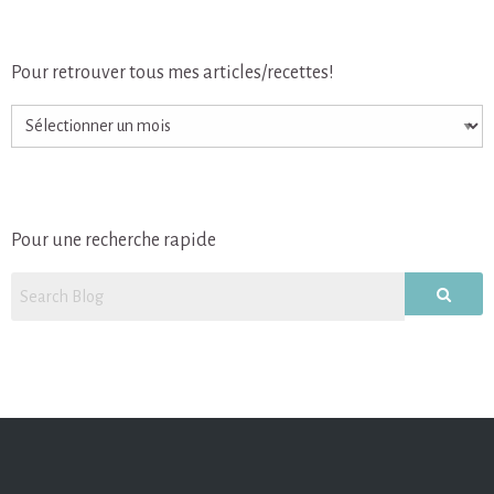
Pour retrouver tous mes articles/recettes!
Pour
retrouver
tous
mes
articles/recettes!
Pour une recherche rapide