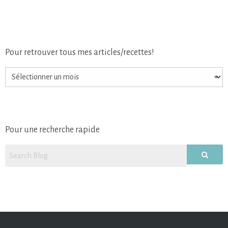
Pour retrouver tous mes articles/recettes!
Pour
retrouver
tous
mes
articles/recettes!
Pour une recherche rapide