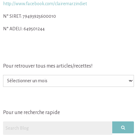
http://www.facebook.com/clairemarzindiet
N° SIRET: 79493925600010
N° ADELI: 649501244
Pour retrouver tous mes articles/recettes!
Pour
retrouver
tous
mes
articles/recettes!
Pour une recherche rapide