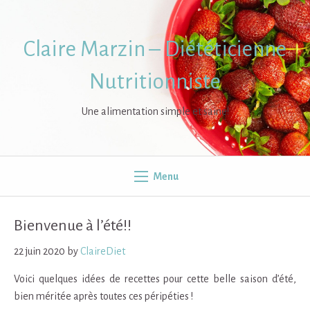
Skip
to
content
Claire Marzin – Diététicienne
Nutritionniste
Une alimentation simple et saine!
Menu
Bienvenue à l’été!!
22 juin 2020
by
ClaireDiet
Voici quelques idées de recettes pour cette belle saison d’été,
bien méritée après toutes ces péripéties !