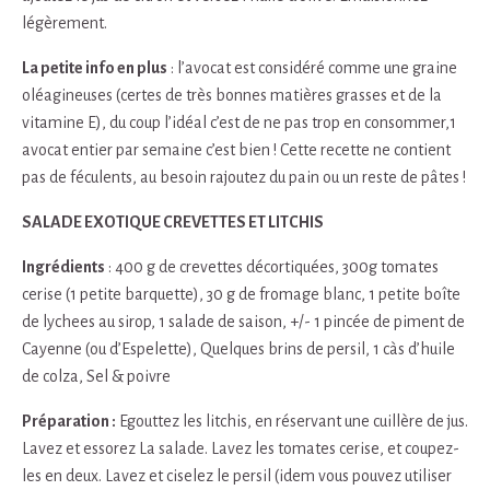
légèrement.
La petite info en plus
: l’avocat est considéré comme une graine
oléagineuses (certes de très bonnes matières grasses et de la
vitamine E), du coup l’idéal c’est de ne pas trop en consommer,1
avocat entier par semaine c’est bien ! Cette recette ne contient
pas de féculents, au besoin rajoutez du pain ou un reste de pâtes !
SALADE EXOTIQUE CREVETTES ET LITCHIS
Ingrédients
: 400 g de crevettes décortiquées, 300g tomates
cerise (1 petite barquette), 30 g de fromage blanc, 1 petite boîte
de lychees au sirop, 1 salade de saison, +/- 1 pincée de piment de
Cayenne (ou d’Espelette), Quelques brins de persil, 1 càs d’huile
de colza, Sel & poivre
Préparation :
Egouttez les litchis, en réservant une cuillère de jus.
Lavez et essorez La salade. Lavez les tomates cerise, et coupez-
les en deux. Lavez et ciselez le persil (idem vous pouvez utiliser