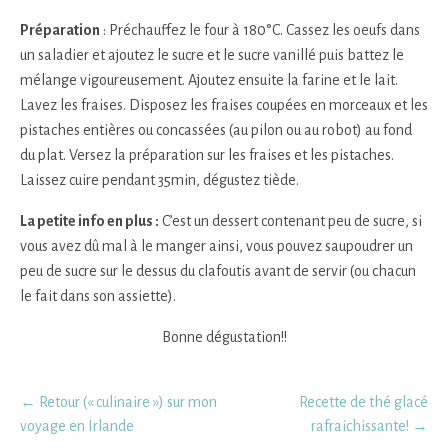
Préparation
: Préchauffez le four à 180°C. Cassez les oeufs dans
un saladier et ajoutez le sucre et le sucre vanillé puis battez le
mélange vigoureusement. Ajoutez ensuite la farine et le lait.
Lavez les fraises. Disposez les fraises coupées en morceaux et les
pistaches entières ou concassées (au pilon ou au robot) au fond
du plat. Versez la préparation sur les fraises et les pistaches.
Laissez cuire pendant 35min, dégustez tiède.
La petite info en plus :
C’est un dessert contenant peu de sucre, si
vous avez dû mal à le manger ainsi, vous pouvez saupoudrer un
peu de sucre sur le dessus du clafoutis avant de servir (ou chacun
le fait dans son assiette).
Bonne dégustation!!
Post
←
Retour (« culinaire ») sur mon
Recette de thé glacé
navigation
voyage en Irlande
rafraichissante!
→