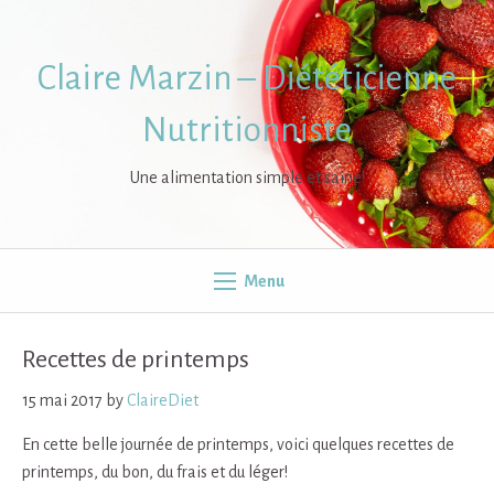
Skip
to
content
Claire Marzin – Diététicienne
Nutritionniste
Une alimentation simple et saine!
Menu
Recettes de printemps
15 mai 2017
by
ClaireDiet
En cette belle journée de printemps, voici quelques recettes de
printemps, du bon, du frais et du léger!