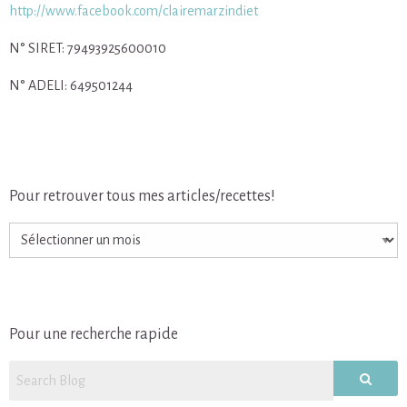
http://www.facebook.com/clairemarzindiet
N° SIRET: 79493925600010
N° ADELI: 649501244
Pour retrouver tous mes articles/recettes!
Pour
retrouver
tous
mes
articles/recettes!
Pour une recherche rapide