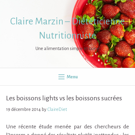
Skip
to
content
Claire Marzin – Diététicienne
Nutritionniste
Une alimentation simple et saine!
Menu
Les boissons lights vs les boissons sucrées
19 décembre 2014
by
ClaireDiet
Une récente étude menée par des chercheurs de