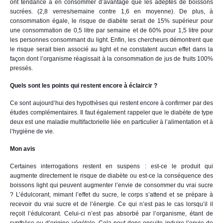
ont tendance à en consommer d’avantage que les adeptes de boissons
sucrées. (2,8 verres/semaine contre 1,6 en moyenne). De plus, à
consommation égale, le risque de diabète serait de 15% supérieur pour
une consommation de 0,5 litre par semaine et de 60% pour 1,5 litre pour
les personnes consommant du light. Enfin, les chercheurs démontrent que
le risque serait bien associé au light et ne constatent aucun effet dans la
façon dont l’organisme réagissait à la consommation de jus de fruits 100%
pressés.
Quels sont les points qui restent encore à éclaircir ?
Ce sont aujourd’hui des hypothèses qui restent encore à confirmer par des
études complémentaires. Il faut également rappeler que le diabète de type
deux est une maladie multifactorielle liée en particulier à l’alimentation et à
l’hygiène de vie.
Mon avis
Certaines interrogations restent en suspens : est-ce le produit qui
augmente directement le risque de diabète ou est-ce la conséquence des
boissons light qui peuvent augmenter l’envie de consommer du vrai sucre
? L’édulcorant, mimant l’effet du sucre, le corps s’attend et se prépare à
recevoir du vrai sucre et de l’énergie. Ce qui n’est pas le cas lorsqu’il il
reçoit l’édulcorant. Celui-ci n’est pas absorbé par l’organisme, étant de