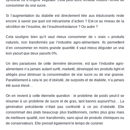
synthèse ou d’origine végétale. Cela peut donc ensuite induire l’envie de
consommer du vrai sucre.
Si l’augmentation du diabète est directement liée aux édulcorants reste
encore à savoir par quel est mécanisme d’action ? Est-ce au niveau de la
sécrétion de l’insuline, de l’insulinorésistance ? Ou autre ?
Cela souligne bien qu’il vaut mieux consommer de « vrais » produits
naturels, non transformés par l’industrie agro-alimentaire. Ils permettent
d’en consommer en moins grande quantité. Il vaut mieux déguster un vrai
bon yaourt que deux yaourts 0%.
Un des paradoxes de cette dernière décennie, est que l’industrie agro-
alimentaire n’a jamais autant surfé, marketé, développé les produits light et
allégés pour diminuer la consommation de vrai sucre ou de vrai graisse.
Parallèlement à cela le pic d’obésité, de surpoids et de diabète, n’a jamais
été aussi élevé…
On en revient à cette éternelle question : le problème de poids peut-il se
résumer à un problème de sucre et de gras, tant bannis aujourd’hui… La
génération précédente n’était pas confronté à ce pic d’obésité. Elle
consommait des plats beaucoup plus traditionnels, certes plus gras mais
de meilleure qualité, non transformés, sans ajout de produits chimiques ou
de conservateurs. Elle prenait également le temps de cuisiner.