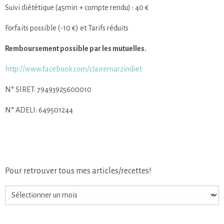
Suivi diététique (45min + compte rendu) : 40 €
Forfaits possible (-10 €) et Tarifs réduits
Remboursement possible par les mutuelles.
http://www.facebook.com/clairemarzindiet
N° SIRET: 79493925600010
N° ADELI: 649501244
Pour retrouver tous mes articles/recettes!
Pour
retrouver
tous