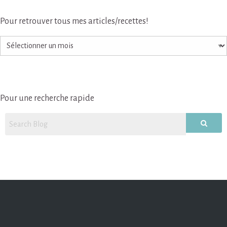
Pour retrouver tous mes articles/recettes!
Pour
retrouver
tous
mes
articles/recettes!
Pour une recherche rapide