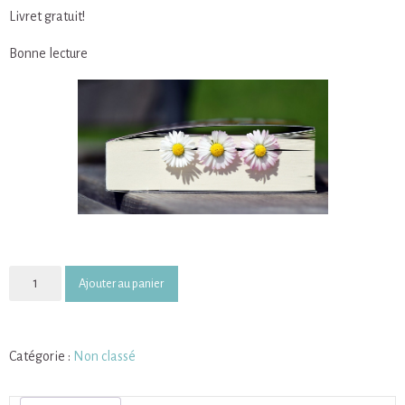
Livret gratuit!
Bonne lecture
quantité
Ajouter au panier
de
Gratuit:
Le
Catégorie :
Non classé
livret
de