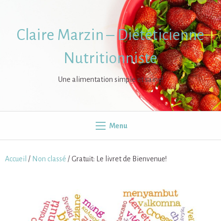
Skip
to
content
Claire Marzin – Diététicienne
Nutritionniste
Une alimentation simple et saine!
Menu
Accueil
/
Non classé
/ Gratuit: Le livret de Bienvenue!