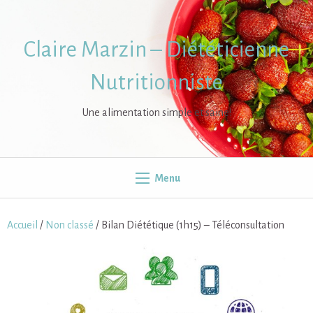
Skip
to
content
Claire Marzin – Diététicienne
Nutritionniste
Une alimentation simple et saine!
Menu
Accueil
/
Non classé
/ Bilan Diététique (1h15) – Téléconsultation