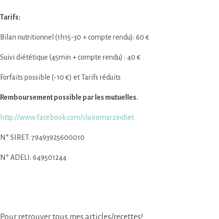
Tarifs:
Bilan nutritionnel (1h15-30 + compte rendu): 60 €
Suivi diététique (45min + compte rendu) : 40 €
Forfaits possible (-10 €) et Tarifs réduits
Remboursement possible par les mutuelles.
http://www.facebook.com/clairemarzindiet
N° SIRET: 79493925600010
N° ADELI: 649501244
Pour retrouver tous mes articles/recettes!