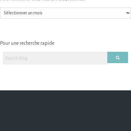
Pour
retrouver
tous
mes
articles/recettes!
Pour une recherche rapide