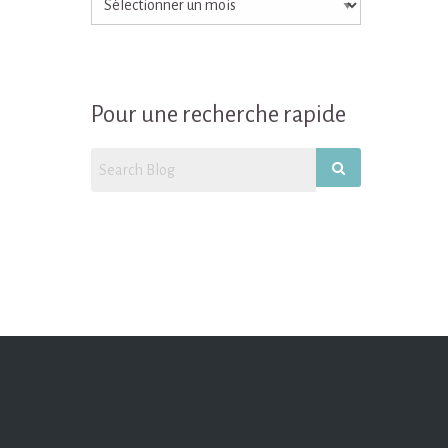
retrouver
tous
mes
articles/recettes!
Pour une recherche rapide