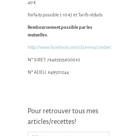
40 €
Forfaits possible (-10 €) et Tarifs réduits
Remboursement possible par les
mutuelles.
http://www.facebook.com/clairemarzindiet
N° SIRET: 79493925600010
N° ADELI: 649501244
Pour retrouver tous mes
articles/recettes!
Pour