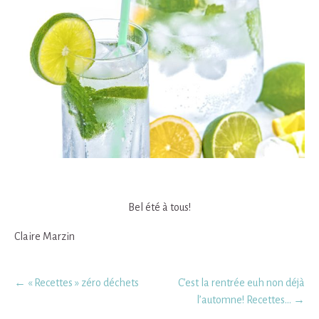
Bel été à tous!
Claire Marzin
Post
←
« Recettes » zéro déchets
C’est la rentrée euh non déjà
navigation
l’automne! Recettes…
→