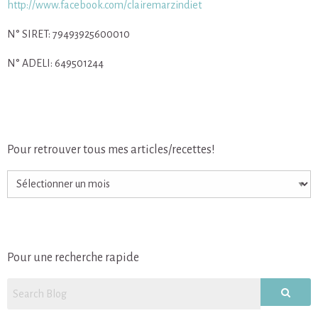
http://www.facebook.com/clairemarzindiet
N° SIRET: 79493925600010
N° ADELI: 649501244
Pour retrouver tous mes articles/recettes!
Pour
retrouver
tous
mes
articles/recettes!
Pour une recherche rapide