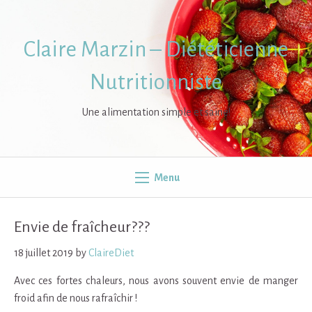
Skip
to
content
Claire Marzin – Diététicienne
Nutritionniste
Une alimentation simple et saine!
Menu
Envie de fraîcheur???
18 juillet 2019
by
ClaireDiet
Avec ces fortes chaleurs, nous avons souvent envie de manger
froid afin de nous rafraîchir !