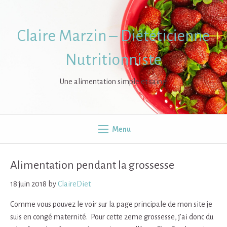
Skip
to
content
Claire Marzin – Diététicienne
Nutritionniste
Une alimentation simple et saine!
Menu
Alimentation pendant la grossesse
18 juin 2018
by
ClaireDiet
Comme vous pouvez le voir sur la page principale de mon site je
suis en congé maternité. Pour cette 2eme grossesse, j’ai donc du