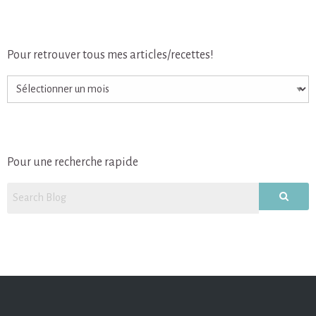
Pour retrouver tous mes articles/recettes!
Pour
retrouver
tous
mes
articles/recettes!
Pour une recherche rapide