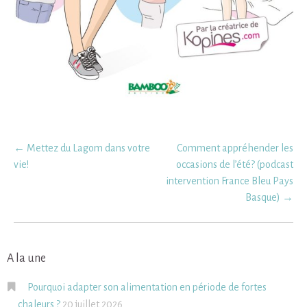
Post
←
Mettez du Lagom dans votre
Comment appréhender les
navigation
vie!
occasions de l’été? (podcast
intervention France Bleu Pays
Basque)
→
A la une
Pourquoi adapter son alimentation en période de fortes
chaleurs ?
20 juillet 2026